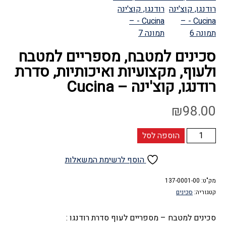
סכינים למטבח, מספריים למטבח
ולעוף, מקצועיות ואיכותיות, סדרת
רודנגו, קוצ'ינה – Cucina
₪
98.00
כמות
הוספה לסל
של
סכינים
הוסף לרשימת המשאלות
למטבח,
מק"ט:
מספריים
137-0001-00
קטגוריה:
סכינים
למטבח
ולעוף,
סכינים למטבח – מספריים לעוף סדרת רודנגו :
מקצועיות