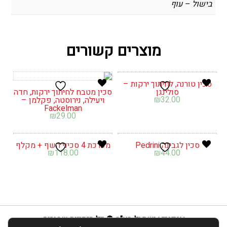
בישול – עוף
מוצרים קשורים
סכין טורנה, לחיתוך ירקות –
סולינגן
סכין מטבח לחיתוך ירקות, חדה
₪
32.00
ויעילה, נירוסטה, פקלמן –
Fackelman
₪
29.00
סכין לגבינה Pedrini
מערכת 4 סכיני השף + מקלף
₪
118.00
₪
44.00
אנפוריא ישראל בע"מ © כל הזכויות שמורות