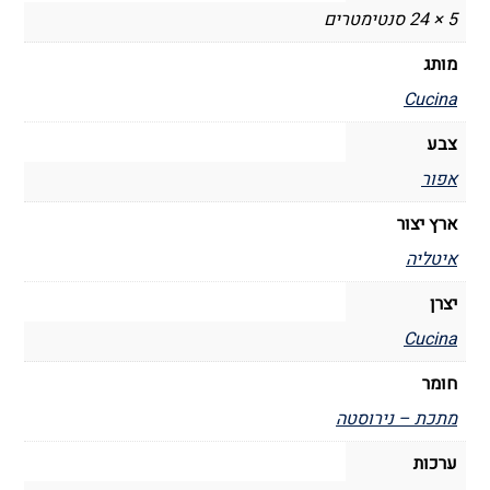
5 × 24 סנטימטרים
מותג
Cucina
צבע
אפור
ארץ יצור
איטליה
יצרן
Cucina
חומר
מתכת – נירוסטה
ערכות