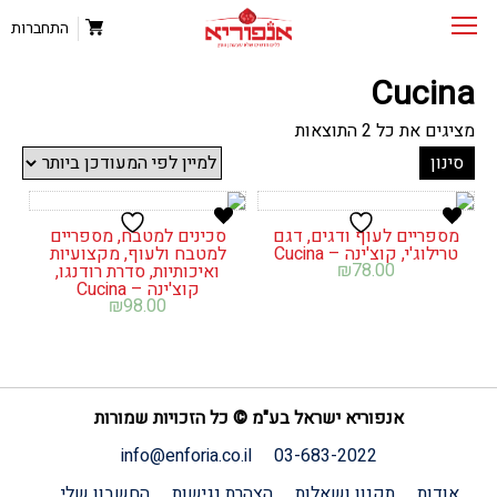
התחברות
Cucina
ממוין
מציגים את כל ⁦2⁩ התוצאות
לפי
סינון
הפריט
העדכני
ביותר
מספריים לעוף ודגים, דגם
סכינים למטבח, מספריים
טרילוג'י, קוצ'ינה – Cucina
למטבח ולעוף, מקצועיות
₪
78.00
ואיכותיות, סדרת רודנגו,
קוצ'ינה – Cucina
₪
98.00
אנפוריא ישראל בע"מ © כל הזכויות שמורות
info@enforia.co.il
03-683-2022
אודות
תקנון ושאלות
הצהרת נגישות
החשבון שלי