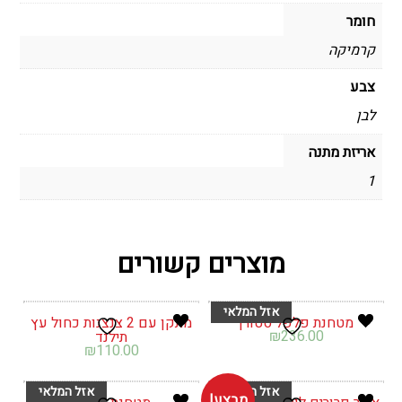
חומר
קרמיקה
צבע
לבן
אריזת מתנה
1
מוצרים קשורים
מטחנת פלפל סטורן
מתקן עם 2 צנצנות כחול עץ
₪
236.00
תילנד
₪
110.00
מבצע!