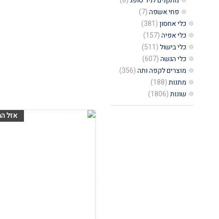
מפלסטיק
מתקנים לניר סופג
(8)
פחי אשפה
(7)
(
כלי אחסון
(381)
10
כלי אפיה
(157)
יחידות),
כלי בישול
(511)
לסגירה
כלי הגשה
(607)
מוצרים לקפה ותה
(356)
ואטימת
מתנות
(188)
שקיות
שונות
(1806)
ניילון
הוסף לרשימת
המשאלות