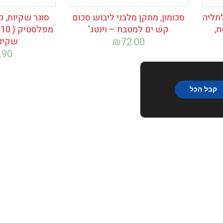
תליה
סכומון, מתקן מלבני ליבוש סכום
סוגר שקיות, ק
ח,
קש ים למטבח – וינטג'
מ
72.00
₪
שקיות
.90
קבל הכל