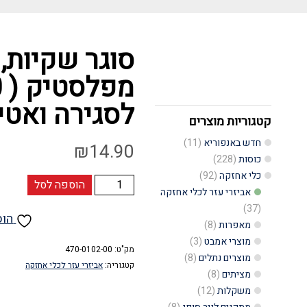
סוגר שקיות,
לסגירה ואטימ
קטגוריות מוצרים
חדש באנפוריא
(11)
₪
14.90
כוסות
(228)
כלי אחזקה
(92)
כמות
הוספה לסל
אביזרי עזר לכלי אחזקה
של
(37)
הוס
סוגר
מאפרות
(8)
מוצרי אמבט
(3)
שקיות,
מק"ט:
470-0102-00
מוצרים נתלים
(8)
קליפסים
קטגוריה:
אביזרי עזר לכלי אחזקה
מציתים
(8)
דקים
משקלות
(12)