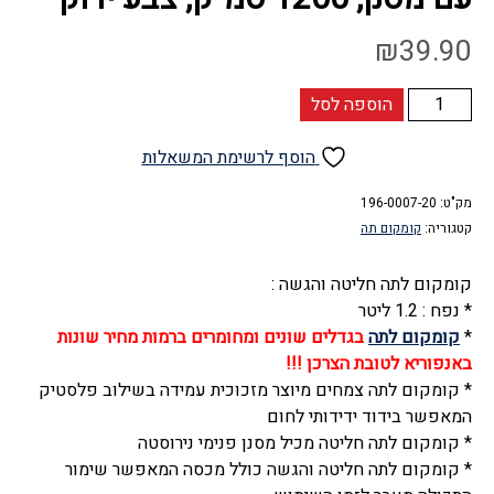
₪
39.90
כמות
הוספה לסל
של
קומקום
הוסף לרשימת המשאלות
לתה
מק"ט:
חליטה
196-0007-20
קטגוריה:
קומקום תה
והגשה
זכוכית
קומקום לתה חליטה והגשה :
עם
* נפח : 1.2 ליטר
מסנן,
*
קומקום לתה
בגדלים שונים ומחומרים ברמות מחיר שונות
1200
באנפוריא לטובת הצרכן !!!
סמ"ק,
* קומקום לתה צמחים מיוצר מזכוכית עמידה בשילוב פלסטיק
צבע
המאפשר בידוד ידידותי לחום
ירוק
* קומקום לתה חליטה מכיל מסנן פנימי נירוסטה
* קומקום לתה חליטה והגשה כולל מכסה המאפשר שימור