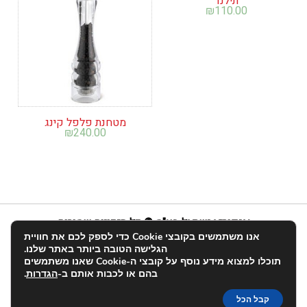
תילנד
₪
110.00
מטחנת פלפל קינג
₪
240.00
אנפוריא ישראל בע"מ © כל הזכויות שמורות
אנו משתמשים בקובצי Cookie כדי לספק לכם את חוויית
info@enforia.co.il
03-683-2022
הגלישה הטובה ביותר באתר שלנו.
תוכלו למצוא מידע נוסף על קובצי ה-Cookie שאנו משתמשים
אודות
תקנון ושאלות
הצהרת נגישות
החשבון שלי
בהם או לכבות אותם ב-
הגדרות
.
יצירת קשר
פרטיות
קבל הכל