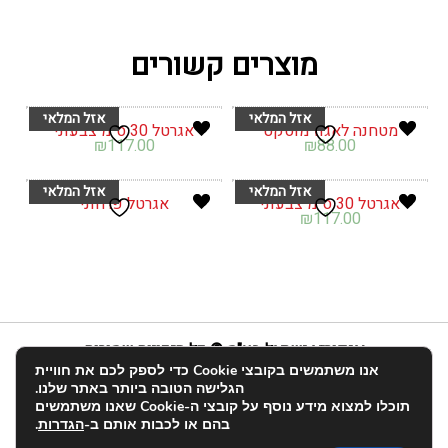
מוצרים קשורים
מטחנה לאגוז מוסקט
אגרטל 30 ס"מ צבעוני
₪
117.00
₪
88.00
אגרטל 30 ס"מ צבעוני
אגרטל פרחוני
₪
117.00
אנפוריא ישראל בע"מ © כל הזכויות שמורות
אנו משתמשים בקובצי Cookie כדי לספק לכם את חוויית
info@enforia.co.il
03-683-2022
הגלישה הטובה ביותר באתר שלנו.
תוכלו למצוא מידע נוסף על קובצי ה-Cookie שאנו משתמשים
אודות
תקנון ושאלות
הצהרת נגישות
החשבון שלי
בהם או לכבות אותם ב-
הגדרות
.
יצירת קשר
פרטיות