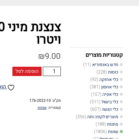
ויטרו
₪
9.00
קטגוריות מוצרים
חדש באנפוריא
(11)
כמות
הוספה לסל
כוסות
(228)
של
כלי אחזקה
(92)
הוס
כלי אחסון
(381)
צנצנת
כלי אפיה
(157)
מיני
מק"ט:
176-2022-10
כלי בישול
(511)
60
קטגוריה:
שונות
כלי הגשה
(607)
מצלע
מוצרים לקפה ותה
(356)
מתנות
(188)
טורק
שונות
(1806)
ויטרו