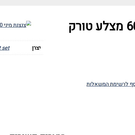
צנצנת מיני 60 מצלע טורק
יצרן
 set
ף לרשימת המשאלות