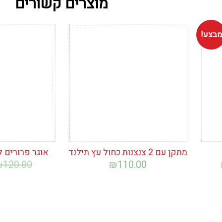
מוצרים קשורים
מבצע!
הוסף לרשימת
הוסף לרש
המשאלות
המשאלות
מתקן עם 2 צנצנות כחול עץ תילנד
אוגר פרורים ל
המחיר
₪
120.00
₪
110.00
הנוכחי
הוא:
₪199.00.