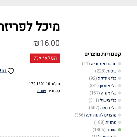
מיכל לפריזר 6.0 לבן טאטא
₪
16.00
קטגוריות מוצרים
המלאי אזל
חדש באנפוריא
(11)
הוס
כוסות
(228)
כלי אחזקה
(92)
מק"ט:
170-1601-10
כלי אחסון
(381)
קטגוריה:
שונות
כלי אפיה
(157)
כלי בישול
(511)
כלי הגשה
(607)
מוצרים לקפה ותה
(356)
מתנות
(188)
שונות
(1806)