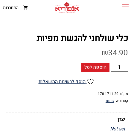
התחברות
כלי שולחני להגשת מפיות
₪
34.90
כמות
הוספה לסל
של
כלי
הוסף לרשימת המשאלות
שולחני
מק"ט:
להגשת
170-1711-20
קטגוריה:
שונות
מפיות
יצרן
Not set