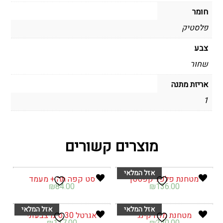
חומר
פלסטיק
צבע
שחור
אריזת מתנה
1
מוצרים קשורים
מטחנת פלפל קפסטן
סט קפה תה + מעמד
₪
84.00
₪
136.00
מטחנת מלח קינג
אגרטל 30 ס"מ צבעוני