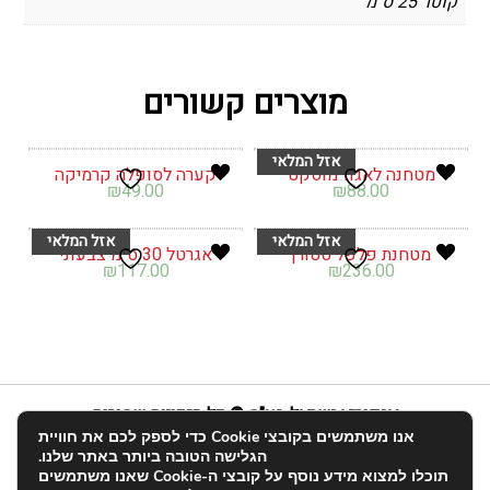
קוטר 25 ס"מ
מוצרים קשורים
מטחנה לאגוז מוסקט
קערה לסופלה קרמיקה
₪
49.00
₪
88.00
מטחנת פלפל סטורן
אגרטל 30 ס"מ צבעוני
₪
117.00
₪
236.00
אנפוריא ישראל בע"מ © כל הזכויות שמורות
אנו משתמשים בקובצי Cookie כדי לספק לכם את חוויית
info@enforia.co.il
03-683-2022
הגלישה הטובה ביותר באתר שלנו.
תוכלו למצוא מידע נוסף על קובצי ה-Cookie שאנו משתמשים
אודות
תקנון ושאלות
הצהרת נגישות
החשבון שלי