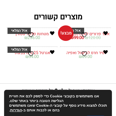
מוצרים קשורים
מבצע!
אוגר פרורים לוח חיתוך ללחם
מטחנת פלפל סטורן
המחיר
המחיר
₪
236.00
₪
99.00
₪
120.00
המקורי
הנוכחי
היה:
הוא:
₪99.00.
₪120.00.
סיר חרס לבישול ואפיה
אגרטל 25 ס"מ צבעוני
₪
94.00
₪
69.00
אנפוריא ישראל בע"מ © כל הזכויות שמורות
אנו משתמשים בקובצי Cookie כדי לספק לכם את חוויית
info@enforia.co.il
03-683-2022
הגלישה הטובה ביותר באתר שלנו.
תוכלו למצוא מידע נוסף על קובצי ה-Cookie שאנו משתמשים
אודות
תקנון ושאלות
הצהרת נגישות
החשבון שלי
בהם או לכבות אותם ב-
הגדרות
.
יצירת קשר
פרטיות