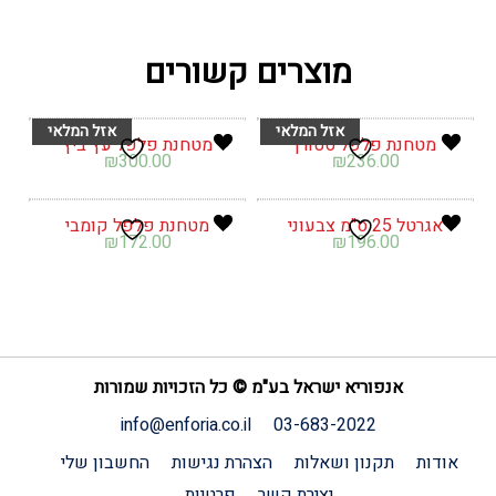
מוצרים קשורים
מטחנת פלפל סטורן
מטחנת פלפל עץ ביץ
₪
300.00
₪
236.00
אגרטל 25 ס"מ צבעוני
מטחנת פלפל קומבי
₪
172.00
₪
196.00
אנפוריא ישראל בע"מ © כל הזכויות שמורות
info@enforia.co.il
03-683-2022
אודות
תקנון ושאלות
הצהרת נגישות
החשבון שלי
יצירת קשר
פרטיות