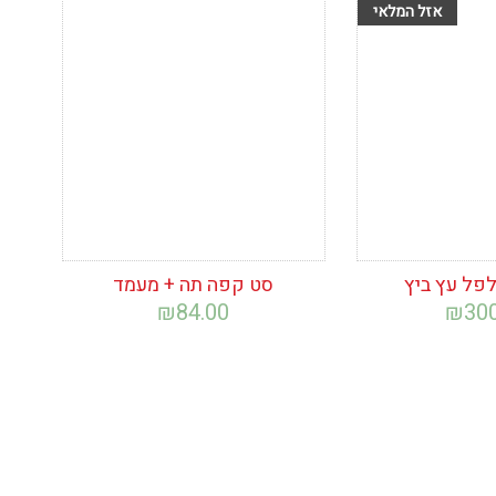
ימת
הוסף לרשימת
המשאלות
פל עץ ביץ
סט קפה תה + מעמד
₪
84.00
₪
30