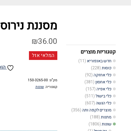
מסננת נירוס
₪
36.00
קטגוריות מוצרים
המלאי אזל
חדש באנפוריא
(11)
הוס
כוסות
(228)
כלי אחזקה
(92)
מק"ט:
150-3265-00
כלי אחסון
(381)
קטגוריה:
שונות
כלי אפיה
(157)
כלי בישול
(511)
כלי הגשה
(607)
מוצרים לקפה ותה
(356)
מתנות
(188)
שונות
(1806)