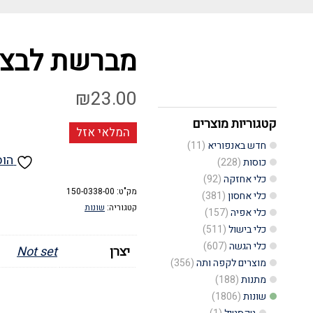
מברשת לבצק 
₪
23.00
קטגוריות מוצרים
המלאי אזל
חדש באנפוריא
(11)
הוס
כוסות
(228)
כלי אחזקה
(92)
מק"ט:
150-0338-00
כלי אחסון
(381)
קטגוריה:
שונות
כלי אפיה
(157)
כלי בישול
(511)
כלי הגשה
(607)
יצרן
Not set
מוצרים לקפה ותה
(356)
מתנות
(188)
שונות
(1806)