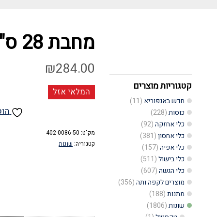
מחבת 28 ס"מ נירוסטה
₪
284.00
קטגוריות מוצרים
המלאי אזל
חדש באנפוריא
(11)
הוס
כוסות
(228)
כלי אחזקה
(92)
מק"ט:
402-0086-50
כלי אחסון
(381)
קטגוריה:
שונות
כלי אפיה
(157)
כלי בישול
(511)
כלי הגשה
(607)
מוצרים לקפה ותה
(356)
מתנות
(188)
שונות
(1806)