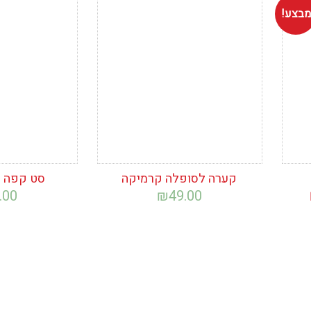
מבצע!
הוסף לרשימת
הוסף לרש
המשאלות
המשאלות
קערה לסופלה קרמיקה
סט קפה ת
המחיר
.00
₪
49.00
הנוכחי
הוא:
₪199.00.