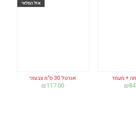
ימת
הוסף לרשימת
המשאלות
ה + מעמד
אגרטל 30 ס"מ צבעוני
₪
117.00
₪
84