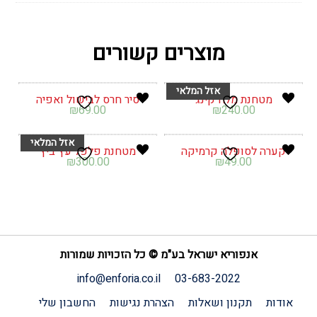
מוצרים קשורים
מטחנת מלח קינג
סיר חרס לבישול ואפיה
₪
69.00
₪
240.00
קערה לסופלה קרמיקה
מטחנת פלפל עץ ביץ
₪
300.00
₪
49.00
אנפוריא ישראל בע"מ © כל הזכויות שמורות
info@enforia.co.il
03-683-2022
אודות
תקנון ושאלות
הצהרת נגישות
החשבון שלי