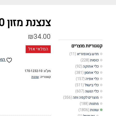
צנצנת מזון 1500 סמ"ק טאטאי
₪
34.00
קטגוריות מוצרים
המלאי אזל
חדש באנפוריא
(11)
הוס
כוסות
(228)
כלי אחזקה
(92)
מק"ט:
170-1232-10
כלי אחסון
(381)
קטגוריה:
שונות
כלי אפיה
(157)
כלי בישול
(511)
כלי הגשה
(607)
מוצרים לקפה ותה
(356)
מתנות
(188)
שונות
(1806)