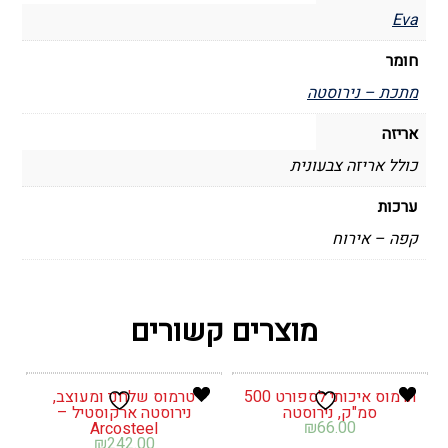
Eva
חומר
מתכת – נירוסטה
אריזה
כולל אריזה צבעונית
ערכות
קפה – אירוח
מוצרים קשורים
תרמוס איכותי לספורט 500
טרמוס שלחני ומעוצב,
סמ"ק, נירוסטה
נירוסטה ארקוסטיל –
₪
66.00
Arcosteel
₪
242.00