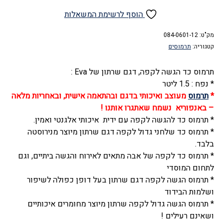
של
תרמוס
הוסף לרשימת המשאלות
כד
מק"ט:
שלחני
084-0601-12
קטגוריה:
תרמוסים
נירוסטה
לקפה
תרמוס כד הגשה לקפה, דגם שרתון של Eva :
ולהגשה,
* נפח : 1.5 ליטר
1.5
*
תרמוס
מעוצב ואיכותי בדגם ובהתאמה אישית, ובאחריות מלאה
ליטר,
– באנפוריא נשמח שאתגרו אותנו !
דגם
* תרמוס כד להגשה לקפה עם ידית איכותי אלגנטי ואמין.
שרתון,
* תרמוס כד שלחני גדול לקפה דגם שרתון מיוצר מנירוסטה
אבה
בלבד.
-
* תרמוס כד לקפה של אבה מתאים לאירוח והגשה ביתיים, וגם
Eva
לתחום המוסדי
* תרמוס הגשה לקפה דגם שרתון בעל דופן כפולה לשיפור
ושלמות הבידוד
* תרמוס הגשה גדול לקפה שרתון מיוצר מחומרים איכותיים
ושאינם רעילים !