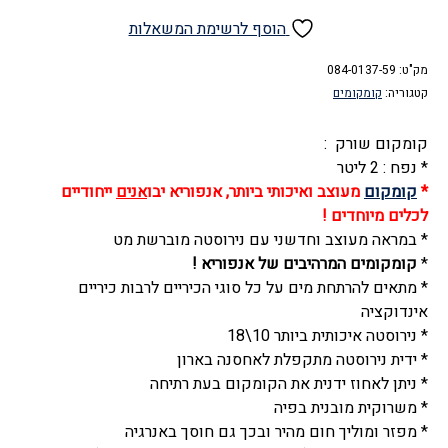
של
קומקום
הוסף לרשימת המשאלות
שורק
מק"ט:
נירוסטה,
084-0137-59
קטגוריה:
קומקומים
קטן
ומעוצב,
קומקום שורק :
2
* נפח : 2 ליטר
ליטר,
*
קומקום
מעוצב ואיכותי ביותר, אנפוריא יבו
אנים
ייחודיים
נירוסטה,
לכלים מיוחדים !
אבה
* במראה מעוצב וחדשני עם נירוסטה מוברשת מט
-
*
קומקומים המרהיבים של אנפוריא !
Eva
* מתאים להרתחת מים על כל סוגי הכיריים לרבות כיריים
אינדוקציה
* נירוסטה איכותית ביותר 10\18
* ידית נירוסטה מתקפלת לאחסנה בארון
* ניתן לאחוז ידנית את הקומקום בעת רתיחה
* משרוקית מובנית בפיה
* מפזר ומוליך חום מהיר ובכך גם חוסך באנרגיה