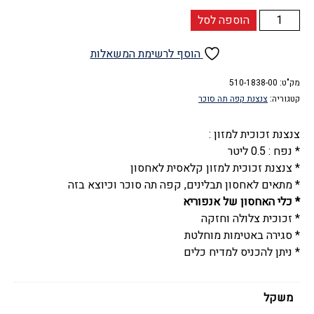
כמות
הוספה לסל
של
צנצנת
הוסף לרשימת המשאלות
זכוכית
מק"ט:
למזון
510-1838-00
קטגוריה:
צנצנת קפה תה סוכר
סגירה
אטומה,
צנצנת זכוכית למזון :
0.5
* נפח : 0.5 ליטר
חצי
* צנצנת זכוכית למזון קלאסית לאחסון
ליטר,
* מתאים לאחסון תבלינים, קפה תה סוכר וכיוצא בזה
דגם
* כלי האחסון של אנפוריא
קלאב,
* זכוכית צלולה וחזקה
לומינארק
* סגירה באטימות מוחלטת
-
* ניתן להכניס למדיח כלים
Luminarc
משקל