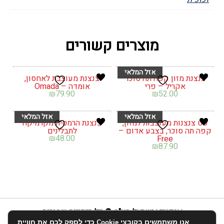
מוצרים קשורים
צנצנת מזון קפה תה סוכר
צנצנת מעוצבת לאחסון,
אקריל – פרי
אומדה – Omada
₪
79.90
₪
52.00
סט צנצנות מעוצבות למזון,
צנצנת הרמטית מקרמיקה
קפה תה סוכר, בצבע אדום –
לתבלינים
₪
48.00
Free
₪
87.90
אנפוריא ישראל בע"מ © כל הזכויות שמורות
אנו משתמשים בקובצי Cookie כדי לספק לכם את חוויית