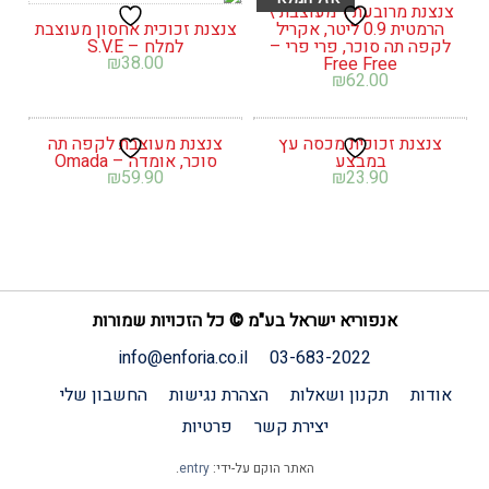
צנצנת מרובעת \ מעוצבת \
הרמטית 0.9 ליטר, אקריל
צנצנת זכוכית אחסון מעוצבת
לקפה תה סוכר, פרי פרי –
למלח – S.V.E
₪
38.00
Free Free
₪
62.00
צנצנת זכוכית מכסה עץ
צנצנת מעוצבת לקפה תה
במבצע
סוכר, אומדה – Omada
₪
59.90
₪
23.90
אנפוריא ישראל בע"מ © כל הזכויות שמורות
info@enforia.co.il
03-683-2022
אודות
תקנון ושאלות
הצהרת נגישות
החשבון שלי
יצירת קשר
פרטיות
האתר הוקם על-ידי:
entry
.