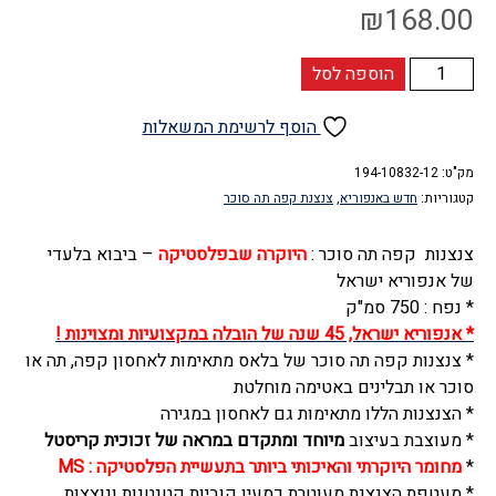
₪
168.00
כמות
הוספה לסל
של
צנצנת
הוסף לרשימת המשאלות
אחסון
קפה
מק"ט:
194-10832-12
קטגוריות:
חדש באנפוריא
,
צנצנת קפה תה סוכר
תה
סוכר
צנצנות קפה תה סוכר :
היוקרה שבפלסטיקה
– ביבוא בלעדי
מרובעת
של אנפוריא ישראל
(סט
* נפח : 750 סמ"ק
3
* אנפוריא ישראל, 45 שנה של הובלה במקצועיות ומצוינות !
יחידות)
* צנצנות קפה תה סוכר של בלאס מתאימות לאחסון קפה, תה או
750
סוכר או תבלינים באטימה מוחלטת
סמ"ק,
* הצנצנות הללו מתאימות גם לאחסון במגירה
אקריל
* מעוצבת בעיצוב
מיוחד ומתקדם במראה של זכוכית קריסטל
מקורי
*
מחומר היוקרתי והאיכותי ביותר בתעשיית הפלסטיקה : MS
ברק
* מעטפת הצנצנת מעוטרת כמעין קוביות קטנטנות ונוצצות
קריסטל,