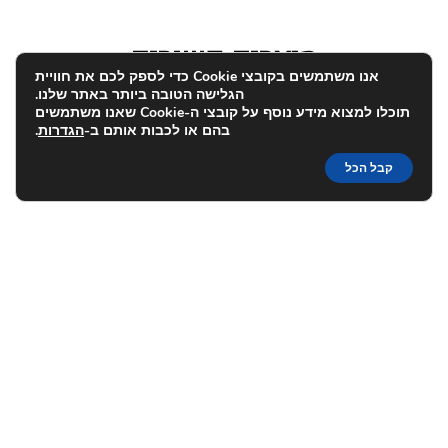
מוצרים קשורים
אנו משתמשים בקובצי Cookie כדי לספק לכם את חוויית
הגלישה הטובה ביותר באתר שלנו.
תוכלו למצוא מידע נוסף על קובצי ה-Cookie שאנו משתמשים
בהם או לכבות אותם ב-
הגדרות
.
צנצנת זכוכית אחסון (סט 3
צנצנת זכוכית אחסון (סט 3
יחידות), ליבי – Libbey
יחידות), 1 ליטר, דגם רונדו
קבל הכל
89.00
₪
כחול, לומינארק – Luminarc
₪
89.00
צנצנת אחסון קרמיקה מכסה
צנצנת זכוכית אחסון מכסה
שעם למלח, 1.2 ליטר –
שעם , 1.5 ליטר, וינטג', ויארט
טרקוטה
– Viart
₪
39.90
₪
89.00
אנפוריא ישראל בע"מ © כל הזכויות שמורות