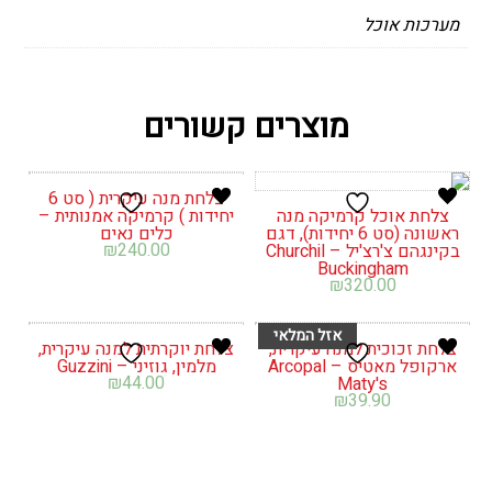
מערכות אוכל
מוצרים קשורים
צלחת מנה עיקרית ( סט 6
צלחת אוכל קרמיקה מנה
יחידות ) קרמיקה אמנותית –
ראשונה (סט 6 יחידות), דגם
כלים נאים
₪
240.00
בקינגהם צ'רצ'יל – Churchil
Buckingham
₪
320.00
צלחת זכוכית למנה עיקרית,
צלחת יוקרתית למנה עיקרית,
ארקופל מאטיס – Arcopal
מלמין, גוזיני – Guzzini
₪
44.00
Maty's
₪
39.90