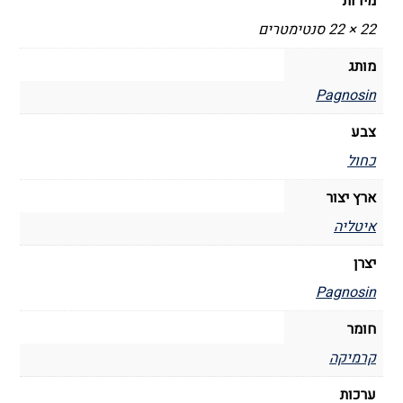
מידות
Pagnossin
22 × 22 סנטימטרים
מותג
Pagnosin
צבע
כחול
ארץ יצור
איטליה
יצרן
Pagnosin
חומר
קרמיקה
ערכות