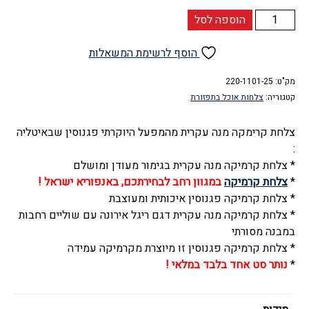
כמות
הוספה לסל
של
צלחת
הוסף לרשימת המשאלות
קרמיקה
מנה
מק"ט:
220-1101-25
קטגוריה:
צלחות אוכל בתפזורת
עקרית
22
צלחת קרימקה מנה עקרית מהמפעל היוקרתי פגנוסין שבאיטליה
ס"מ
:
(
* צלחת קרמיקה מנה עקרית בגימור מעודן ומושלם
סט
*
צלחת קרמיקה
במגוון רחב לבחירתכם, באנפוריא ישראל !
3
* צלחת קרמיקה פגנוסין איכותית ומעוצבת
יחידות
* צלחת קרמיקה מנה עקרית דגם ריגל אירונה עם שוליים רחבות
),
במבנה מסורתי
דגם
* צלחת קרמיקה פגנוסין זו מיוצרת מקרמיקה עמידה
ריגל
*
נותר סט אחד בלבד במלאי !
כחול,
פגנוסין
-