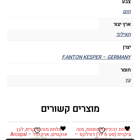
צבע
חום
ארץ יצור
תאילנד
יצרן
F.ANTON KESPER – GERMANY
חומר
עץ
מוצרים קשורים
צלחת זכוכית מחוסמת, מנה
צלחת מנה עיקרית, לבן
עיקרית (סט 6 יח') דורלקס –
אוקטים, ארקופל – Arcopal
₪
36.00
Duralex