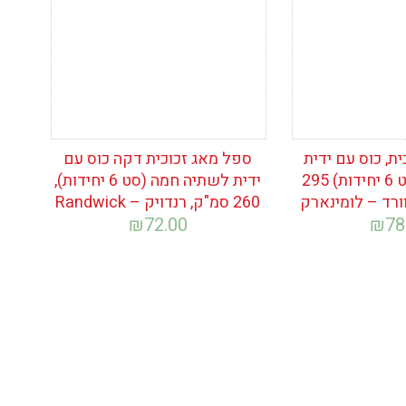
ת, כוס עם ידית
ספל מאג זכוכית דקה כוס עם
שתיה חמה (סט 6 יחידות) 295
ידית לשתיה חמה (סט 6 יחידות),
ורד – לומינארק
260 סמ"ק, רנדויק – Randwick
₪
72.00
₪
78