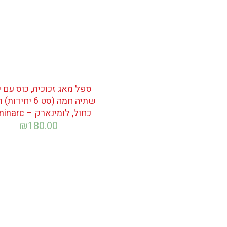
ספל מאג זכוכית, כוס עם י
שתיה חמה (סט 6 יחי
כחול, לומינארק – Luminarc
₪
180.00