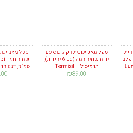
דית
ספל מאג זכוכית דקה, כוס עם
ספל מאג זכוכי
דות) רפלט
ידית שתיה חמה (סט 6 יחידות),
תרמיסיל – Termisil
סמ"ק, דגם הרו
.00
₪
89.00