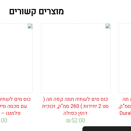
מוצרים קשורים
הוסף לרשימת
הוסף לרש
המשאלות
המשאלות
 תה
כוס מים לשתיה חמה קפה תה (
כוס מים לשתיה
כית ( סט 6 יחידות ) 160 סמ"ק,
סט 2 יחידות ) 260 סמ"ק, זכוכית
עם מכסה סילי
דופן כפולה
פלמנגו – Take away
.00
₪
52.00