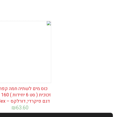
הוסף לרשימת
המשאלות
כוס מים לשתיה חמה קפה
זכו
דגם פיקרדי, דורלקס – Duralex
₪
63.60