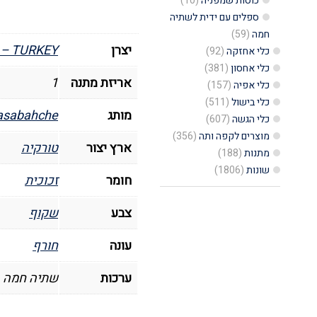
קפה
כוסות שמפניה
(10)
ספלים עם ידית לשתיה
תה
חמה
(59)
זכוכית
יצרן
– TURKEY
כלי אחזקה
(92)
(סט
כלי אחסון
(381)
אריזת מתנה
1
6
כלי אפיה
(157)
כלי בישול
(511)
יחידות),
מותג
asabahche
כלי הגשה
(607)
דגם
מוצרים לקפה ותה
(356)
ארץ יצור
טורקיה
שופ,
מתנות
(188)
פסבצ'ה
שונות
(1806)
חומר
זכוכית
-
Pasabache
צבע
שקוף
עונה
חורף
ערכות
שתיה חמה