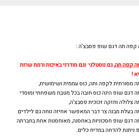
קפה תה דגם שופ פסבצ'ה :
ה קפה תה
, גם נוסטלגי וגם מודרני באיכות ורמת שרות
א !
ה מסורתית לקפה ותה, כוס עממית ושימושית,
ה דגם שופ הינה כוס חובה בכל מטבח משפחתי ומוסדי
ה צלולה וחזקה זכוכית פסבצ'ה,
ה בעלת מבנה צר דבר המאפשר אחיזה נוחה גם לילדים
ה דגם שופ חסכוניות באחסנה, מאוחסנות אחת בחברתה
פ ניתנת להדחה במדיח כלים.