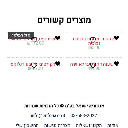
מוצרים קשורים
פמוט נר צבעוני בכוסית
עששית נפט, 20 ס"מ, נחושת
₪
112.00
זכוכית
₪
5.90
נר שעוה דקורטיבי לאווירה
נר דקורטיבי מרובע דנלוקס
₪
46.00
₪
9.90
אנפוריא ישראל בע"מ © כל הזכויות שמורות
info@enforia.co.il
03-683-2022
אודות
תקנון ושאלות
הצהרת נגישות
החשבון שלי