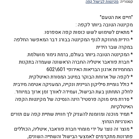
קטגוריה:
מקינטות לבישול קפה
6
כוסות,
"חיים את הטעם"
מיס
מקינטה הטובה ביותר לקפה :
מוקה
* מתאים לשימוש לשש כוסות קפה אספרסו.
פרסטיז',
* הידית מחוזקת לגוף המקינטה בבורג דבר המאפשר החלפה
פוראבר
במקרה שבר הידית
–
* המקינטה הטובה ביותר בעולם, ברמת גימור מושלמת.
Forever,
* חברת פוראבר איטליה החברה הראשונה שעמדה בתקנות
Miss
המחמירות ארגון הבריאות האירופי 601\602
Moka
* לקפה של ארוחת הבוקר במיטב המסורת האיטלקית.
Prestige
* כולל גומיית סיליקון הגיינית ונקייה, המעניקה אטימה מירבית
לחלק התחתון בעת הבישול, ועמידה לאורך זמן ארוך במיוחד.
* סדרת מיס מוקה פרסטיז' הינה הנסיכה של מקינטות הקפה
האיטלקיות.
* תמיד מוכנה ומזומנת להעניק לך חווית שתיית קפה עם תזרים
האנרגיות הנחוץ.
* מוצר זה נוצר על ידי מומחי חברת פוראבר, איטליה, הכוללים
פתרונות מתקדמים לאמצעי הבישול והשתייה השונים,