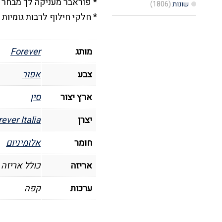
* פוראבר מעניקה לך מבחר מק
שונות
(1806)
* חלקי חילוף לרבות גומיות
מותג
Forever
צבע
אפור
ארץ יצור
סין
יצרן
ever Italia
חומר
אלומיניום
אריזה
כולל אריזה 
ערכות
קפה