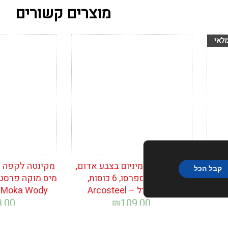
מוצרים קשורים
הוסף לרשימת
הוסף לרש
המשאלות
המשאלות
מקינטה אלומיניום בצבע אדום,
קבל הכל
לקפה אספרסו, 6 כוסות,
מיס מוקה פרסטיז
ארקוסטיל – Arcosteel
s Moka Wody
8.00
₪
109.00