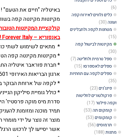
כלים וספלים להקצפה
2
(6)
באיטליה "חיים את הטעם" !
כוסות,
כלים נלווים לאירוח קפה
מקינטות מקינטה קפה בשווק 
מיס
ועוגה
(30)
קולקציית המקינטות הטובות 
מטחנות לקפה ולתבלינים
מוקה
באנפוריא – Forever Italy !!!
(15)
פרסטיז',
מקינטות לבישול קפה
* מתאים לשימוש לשתי כוס
פוראבר
(30)
* מקינטות מקינטה קפה הטוב
–
ספל טרמית ולחליטה
(7)
* חברת פוראבר איטליה הח
ספלים לאספרסו
(15)
Forever,
ארגון הבריאות האירופי 601\602
ספלים לקפה עם תחתיות
Miss
(35)
* לקפה של ארוחת הבוקר ב
Moka
פינג'נים
(23)
* כולל גומיית סיליקון הגיי
Prestige
פרקולטורים לחליטות
סדרת מיס מוקה פרסטיז' הי
וקפה פילטר
(17)
תמיד מוכנה ומזומנת להעניק
קומקום תה
(53)
קומקומים
(53)
מוצר זה נוצר על ידי מומחי
תרמוסים
(56)
אשר יסייעו לך לרכוש הרגל
מתנות
(188)