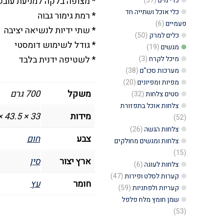
* מצופה בלקה למניעת עובש
כדי מים
(37)
כלי אוכל ושתייה חד
* רמת גימור גבוה
פעמיים
(6)
* שתי ידיות לנשיאה יציבה
כלים למרק
(50)
* גודל לשימוש דומסטי
מגשים
(19)
* לשטיפה ידנית בלבד
מיכל לקרח
(3)
מערכות סכו"ם
(38)
מפיות ומפיונים
(20)
משקל
700 גרם
סטים צלחות
(32)
צלחות אוכל בתפזורת
מידות
33 × 43.5 × 7.5 סנטימטרים
(52)
צלחות הגשה
(26)
צבע
חום
צלחות ומגשים מחולקים
(15)
ארץ יצור
סין
צלחות לעוגה
(6)
קערות לסלט ופירות
(47)
חומר
עץ
קעריות ולפתניות
(59)
שמן חומץ מלח פלפל
(53)