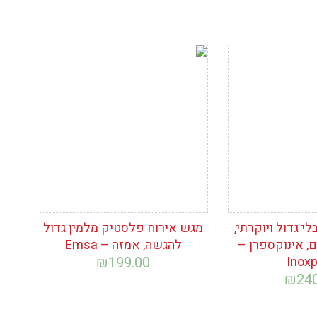
ימת
הוסף לרשימת
המשאלות
י גדול ויוקרתי,
מגש אירוח פלסטיק מלמין גדול
ם, אינוקספרן –
להגשה, אמזה – Emsa
₪
199.00
Inox
₪
24