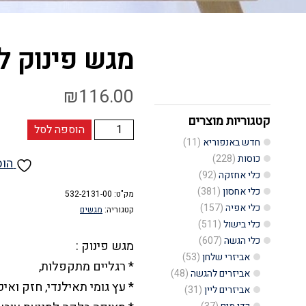
מגש פינוק ל
₪
116.00
קטגוריות מוצרים
כמות
הוספה לסל
חדש באנפוריא
(11)
של
כוסות
(228)
הוס
מגש
כלי אחזקה
(92)
פינוק
כלי אחסון
(381)
מק"ט:
532-2131-00
כלי אפיה
(157)
למיטה
קטגוריה:
מגשים
כלי בישול
(511)
כלי הגשה
(607)
מגש פינוק :
אביזרי שלחן
(53)
* רגליים מתקפלות,
אביזרים להגשה
(48)
* עץ גומי תאילנדי, חזק ואיכ
אביזרים ליין
(31)