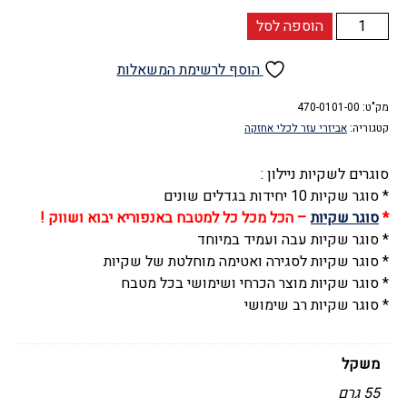
כמות
הוספה לסל
של
סוגר
הוסף לרשימת המשאלות
שקיות,
מק"ט:
קליפסים
470-0101-00
קטגוריה:
אביזרי עזר לכלי אחזקה
לסגירה
מפלסטיק
סוגרים לשקיות ניילון :
(
* סוגר שקיות 10 יחידות בגדלים שונים
10
*
סוגר שקיות
– הכל מכל כל למטבח באנפוריא יבוא ושווק !
יחידות),
* סוגר שקיות עבה ועמיד במיוחד
לאטימת
* סוגר שקיות לסגירה ואטימה מוחלטת של שקיות
שקיות
* סוגר שקיות מוצר הכרחי ושימושי בכל מטבח
ניילון
* סוגר שקיות רב שימושי
משקל
55 גרם