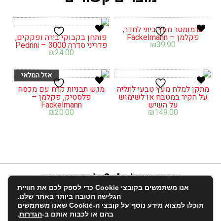
תרמומטר מעץ ביתי לחדר,
פקלמן – Fackelmann
פותחן בקבוקי בירה ופקקים,
₪
39.90
פדריני סדרה 3000 – Pedrini
₪
24.00
מתקן למלח מעץ טבעי לתליה
מגש תבניות קרח עם מכסה
על הקיר במטבח או לשימוש
פלסטיק, פקלמן –
על השיש
Fackelmann
₪
20.00
₪
149.00
אנפוריא ישראל בע"מ © כל הזכויות שמורות
אנו משתמשים בקובצי Cookie כדי לספק לכם את חוויית
info@enforia.co.il
03-683-2022
הגלישה הטובה ביותר באתר שלנו.
תוכלו למצוא מידע נוסף על קובצי ה-Cookie שאנו משתמשים
אודות
תקנון ושאלות
הצהרת נגישות
החשבון שלי
בהם או לכבות אותם ב-
הגדרות
.