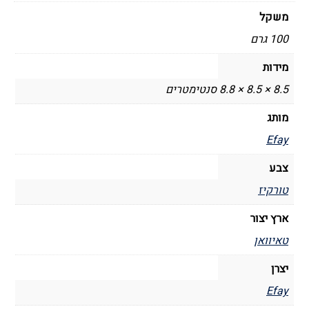
משקל
100 גרם
מידות
8.5 × 8.5 × 8.8 סנטימטרים
מותג
Efay
צבע
טורקיז
ארץ יצור
טאיוואן
יצרן
Efay