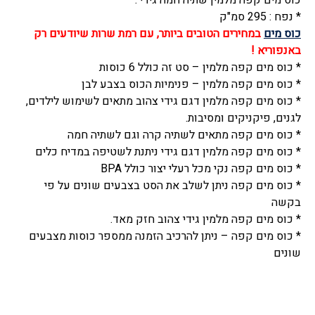
כוס מים קפה מלמין שתיה חמה גידי :
תה
* נפח : 295 סמ"ק
מלמין,
כוס מים
במחירים הטובים ביותר, עם רמת שרות שיודעים רק
(
באנפוריא !
סט
* כוס מים קפה מלמין – סט זה כולל 6 כוסות
6
* כוס מים קפה מלמין – פנימיות הכוס בצבע לבן
יחידות)
* כוס מים קפה מלמין דגם גידי צהוב מתאים לשימוש לילדים,
300
לגנים, פיקניקים ומסיבות.
סמ"ק,
* כוס מים קפה מתאים לשתיה קרה וגם לשתיה חמה
דגם
* כוס מים קפה מלמין דגם גידי ניתנת לשטיפה במדיח כלים
גידי
* כוס מים קפה נקי מכל רעלי יצור כולל BPA
טורקיז,
* כוס מים קפה ניתן לשלב את הסט בצבעים שונים על פי
איפיי
בקשה
-
* כוס מים קפה מלמין גידי צהוב חזק מאד.
Efay
* כוס מים קפה – ניתן להרכיב הזמנה ממספר כוסות מצבעים
שונים