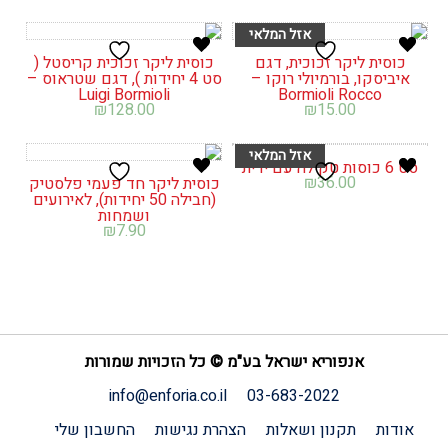
כוסית ליקר זכוכית, דגם
כוסית ליקר זכוכית קריסטל (
איביסקו, בורמיולי רוקו –
סט 4 יחידות ), דגם שטראוס –
Luigi Bormioli
Bormioli Rocco
₪
128.00
₪
15.00
סט 6 כוסות טקילה עם ידית
₪
36.00
כוסית ליקר חד פעמי פלסטיק
(חבילה 50 יחידות), לאירועים
ושמחות
₪
7.90
אנפוריא ישראל בע"מ © כל הזכויות שמורות
info@enforia.co.il
03-683-2022
אודות
תקנון ושאלות
הצהרת נגישות
החשבון שלי