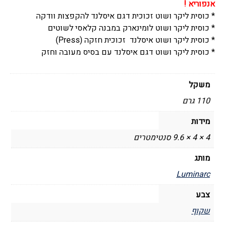
אנפוריא !
6
* כוסית ליקר ושוט זכוכית דגם איסלנד להקפצות וודקה
יחידות
* כוסית ליקר ושוט לומינארק במבנה קלאסי לשוטים
),
* כוסית ליקר ושוט איסלנד זכוכית חזקה (Press)
דגם
* כוסית ליקר ושוט דגם איסלנד עם בסיס מעובה וחזק
איסלנד,
לומינארק
-
משקל
Luminarc
110 גרם
מידות
4 × 4 × 9.6 סנטימטרים
מותג
Luminarc
צבע
שקוף