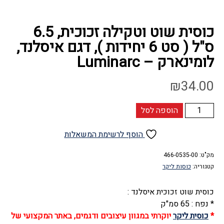
כוסית שוט וטקילה זכוכית, 6.5
ס"ל ( סט 6 יחידות ), דגם איסלנד,
לומינארק – Luminarc
₪
34.00
כמות
הוספה לסל
של
כוסית
הוסף לרשימת המשאלות
שוט
מק"ט:
וטקילה
466-0535-00
קטגוריה:
כוסות ליקר
זכוכית,
6.5
כוסית שוט זכוכית איסלנד :
ס"ל
* נפח : 65 סמ"ק
(
*
כוסית ליקר
יוקרתי במגוון עיצובים ודגמים, באתר המקצועי של
סט