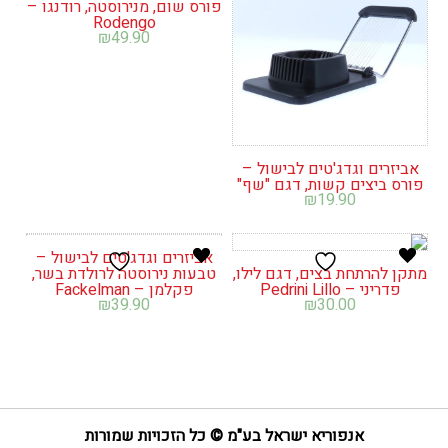
פורס שום, מנירוסטה, רודנגו –
Rodengo
₪
49.90
אביזרים וגדג'טים לבישול –
פורס ביצים קשות, דגם "שף"
₪
19.90
אביזרים וגדג'טים לבישול –
מתקן להרתחת בצים, דגם לילו,
טבעות נירוסטה לרולדת בשר,
פדריני – Pedrini Lillo
פקלמן – Fackelman
₪
39.90
₪
30.00
אנפוריא ישראל בע"מ © כל הזכויות שמורות