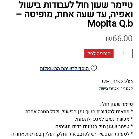
טיימר שעון חול לעבודות בישול
ואפיה, עד שעה אחת, מופיטה –
Mopita Q.b
₪
66.00
כמות
הוספה לסל
של
טיימר
הוסף לרשימת המשאלות
שעון
חול
מק"ט:
136-1114-66
קטגוריה:
אביזרי בישול
לעבודות
בישול
טיימר שעון חול :
ואפיה,
* מתאים לתזכורות משך זמן בבישול, ולכל מטרה אחרת
עד
* מכשיר נעים למגע ולתפעול
שעה
* טיימר שעון חול בגוונים רכים ונעימים
אחת,
* לטעינת המכשיר יש לסובב את החלק העליון בעדינות אחרוה
מופיטה