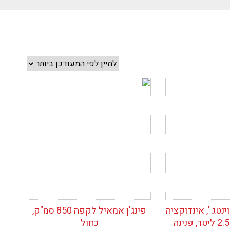
ימת
הוסף לרשימת
המשאלות
נטג ', אינדוקציה
פינג'ן אמאיל לקפה 850 סמ"ק,
ברזל אמאיל, 2.5 ליטר, פנינה
כחול