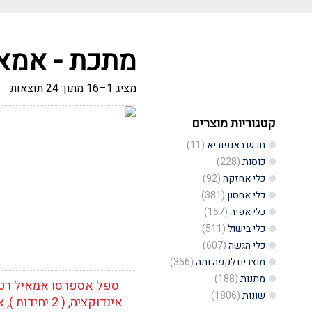
מתכת - אמא
ממו
מציג 1–16 מתוך 24 תוצאות
לפי
הפ
העד
קטגוריות מוצרים
הוסף לרשימת
ביו
המשאלות
חדש באנפוריא
(11)
כוסות
(228)
כלי אחזקה
(92)
כלי אחסון
(381)
כלי אפיה
(157)
כלי בישול
(511)
כלי הגשה
(607)
מוצרים לקפה ותה
(356)
מתנות
(188)
ספל אספרסו אמאיל רט
שונות
(1806)
אינדוקציה, ( 2 יחידות 