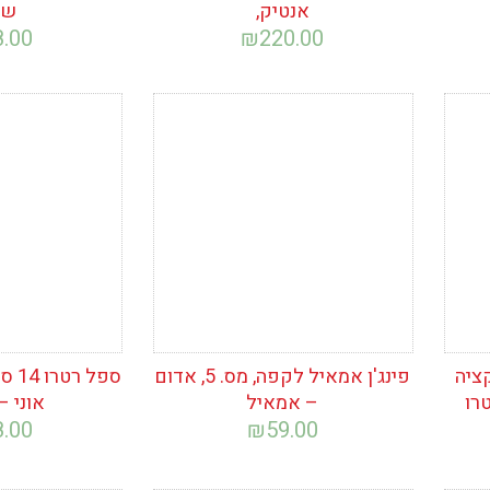
אנטיק,
שמ
8.00
₪
220.00
הוסף לרשימת
הוסף לרש
המשאלות
המשאלות
ציה
פינג'ן אמאיל לקפה, מס. 5, אדום
ספל 
– אמאיל
אוני –
8.00
₪
59.00