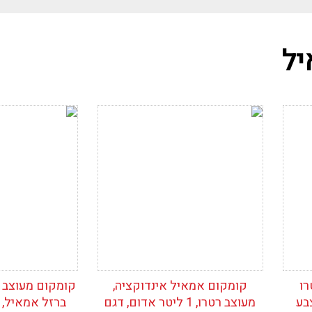
יל
ין
ריט
כני
הוסף לרשימת
הוסף לרש
תר
המשאלות
המשאלות
רו
קומקום אמאיל אינדוקציה,
קומקום מעוצב וי
), צבע
מעוצב רטרו, 1 ליטר אדום, דגם