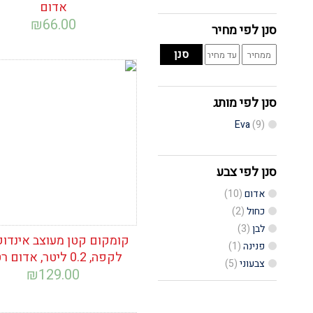
אדום
₪
66.00
סנן לפי מחיר
מחיר
מחיר
סנן
מינימלי
מקסימלי
הוסף לרשימת
המשאלות
סנן לפי מותג
Eva
(9)
סנן לפי צבע
אדום
(10)
כחול
(2)
לבן
(3)
קומקום קטן מעוצב אינדוק
פנינה
(1)
לקפה, 0.2 ליטר, אדום רטרו
צבעוני
(5)
₪
129.00