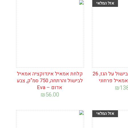
ימת
הוסף לרשימת
המשאלות
סיר גדול גבוה לבישול על הגז, 26
קלחת אמאיל אינדוקציה אמאיל
אמאיל פרחוני
לבישול והרתחה, 750 סמ"ק, צבע
13
₪
אדום – Eva
₪
56.00
ימת
הוסף לרשימת
המשאלות