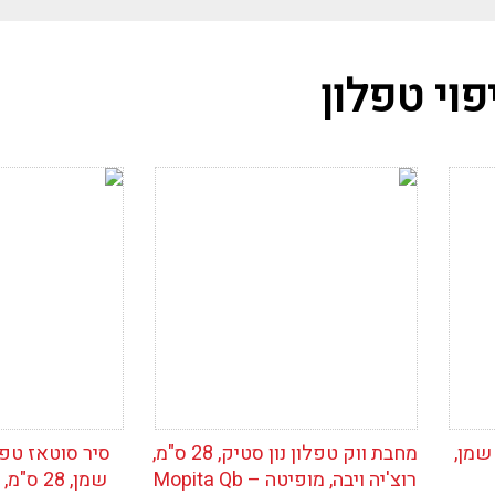
פוי טפלון
י
הוסף לרשימת
הוסף לרש
המשאלות
המשאלות
שמן,
מחבת ווק טפלון נון סטיק, 28 ס"מ,
סיר סוטאז טפל
רוצ'יה ויבה, מופיטה – Mopita Qb
שמן, 28 