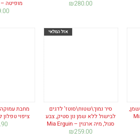
280.00
₪
מופיטה – Mopita Q.b
9.00
הוסף לרשימת
הוסף לרש
המשאלות
המשאלות
שמן,
סיר נמוך\שטוח\סוטז' לדגים
ל, מיה ארגוין – Mia
לבישול ללא שמן נון סטיק, צבע
ציפוי טפלון ל
סגול, מיה ארגוין – Mia Erguin
.90
₪
259.00