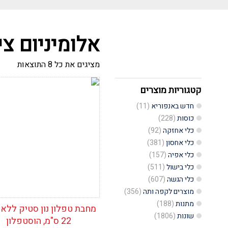
אלומיניום צי
ממוין
מציגים את כל ⁦8⁩ התוצאות
לפי
הפריט
העדכנ
קטגוריות מוצרים
הוסף לרשימת
ביותר
המשאלות
חדש באנפוריא
(11)
כוסות
(228)
כלי אחזקה
(92)
כלי אחסון
(381)
כלי אפיה
(157)
כלי בישול
(511)
כלי הגשה
(607)
מוצרים לקפה ותה
(356)
מתנות
(188)
מחבת טפלון נון סטיק ללא 
שונות
(1806)
22 ס"מ, הוסטפלון