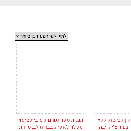
ימת
הוסף לרשימת
המשאלות
ון לבישול ללא
תבנית ספרינגורם קפיצית ציפוי
ס"מ, דגם רוצ'יה ויבה,
טפלון לאפיה, בצורת לב, סדרת