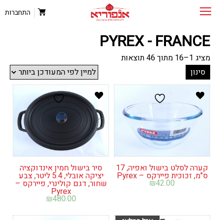
התחברות
PYREX - FRANCE
ממוין
מציג 1–16 מתוך 46 תוצאות
לפי
סינון
הפריט
העדכני
ביותר
קערה לסלט בישול ואפיה, 17
סיר בישול חמין אינדוקציה
ס"מ, זכוכית פיירקס – Pyrex
יציקה אובלי, 5.4 ליטר, צבע
₪
42.00
שחור, דגם קולינרי, פיירקס –
Pyrex
₪
480.00