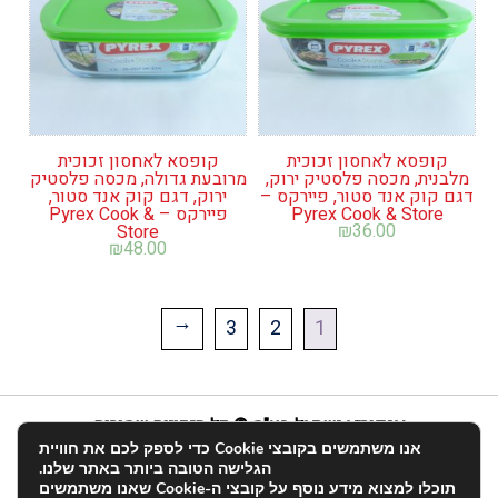
קופסא לאחסון זכוכית
קופסא לאחסון זכוכית
מלבנית, מכסה פלסטיק ירוק,
מרובעת גדולה, מכסה פלסטיק
דגם קוק אנד סטור, פיירקס –
ירוק, דגם קוק אנד סטור,
Pyrex Cook & Store
פיירקס – Pyrex Cook &
₪
36.00
Store
₪
48.00
3
2
1
←
אנפוריא ישראל בע"מ © כל הזכויות שמורות
אנו משתמשים בקובצי Cookie כדי לספק לכם את חוויית
info@enforia.co.il
03-683-2022
הגלישה הטובה ביותר באתר שלנו.
תוכלו למצוא מידע נוסף על קובצי ה-Cookie שאנו משתמשים