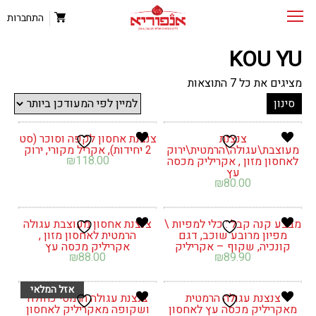
התחברות
KOU YU
ממוין
מציגים את כל ⁦7⁩ התוצאות
לפי
סינון
הפריט
העדכני
ביותר
צנצנת
צנצנת אחסון לקפה וסוכר (סט
מעוצבת\עגולה\הרמטית\ירוק
2 יחידות), אקריל מקורי, ירוק
₪
118.00
לאחסון מזון , אקריליק מכסה
עץ
₪
80.00
מבצע קנה קבל : כלי למפיות \
צנצנת אחסון מעוצבת עגולה
מפיון מרובע שוכב, דגם
הרמטית לאחסון מזון ,
קונכיה, שקוף – אקריליק
אקריליק מכסה עץ
₪
88.00
₪
89.90
צנצנת עגולה הרמטית
צנצנת עגולה הרמטי כחולה
מאקריליק מכסה עץ לאחסון
ושקופה מאקריליק לאחסון