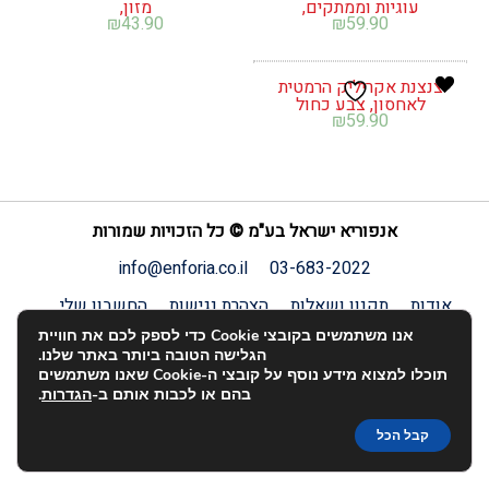
עוגיות וממתקים,
מזון,
₪
43.90
₪
59.90
צנצנת אקריליק הרמטית
לאחסון, צבע כחול
₪
59.90
אנפוריא ישראל בע"מ © כל הזכויות שמורות
info@enforia.co.il
03-683-2022
אודות
תקנון ושאלות
הצהרת נגישות
החשבון שלי
יצירת קשר
פרטיות
אנו משתמשים בקובצי Cookie כדי לספק לכם את חוויית
הגלישה הטובה ביותר באתר שלנו.
תוכלו למצוא מידע נוסף על קובצי ה-Cookie שאנו משתמשים
האתר הוקם על-ידי:
entry
.
בהם או לכבות אותם ב-
הגדרות
.
קבל הכל