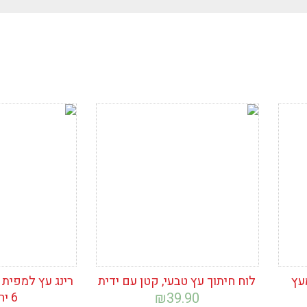
ין
ריט
כני
הוסף לרשימת
הוסף לרש
תר
המשאלות
המשאלות
עץ
לוח חיתוך עץ טבעי, קטן עם ידית
רינג עץ למפית 
39.90
₪
6 יחידות)