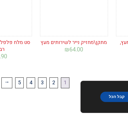
עץ,
מתקן\מחזיק נייר לשירותים מעץ
סט מלח פלפל ג
64.00
₪
רב
.90
5
4
3
2
1
←
קבל הכל