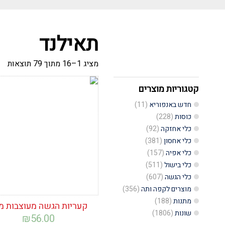
תאילנד
ממו
מציג 1–16 מתוך 79 תוצאות
לפי
הפ
העד
קטגוריות מוצרים
הוסף לרשימת
ביו
המשאלות
חדש באנפוריא
(11)
כוסות
(228)
כלי אחזקה
(92)
כלי אחסון
(381)
כלי אפיה
(157)
כלי בישול
(511)
כלי הגשה
(607)
מוצרים לקפה ותה
(356)
מתנות
(188)
קעריות הגשה מעוצבות מ
שונות
(1806)
₪
56.00