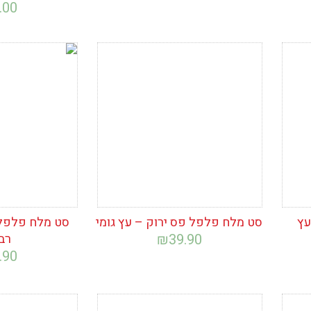
.00
הוסף לרשימת
הוסף לרש
המשאלות
המשאלות
עץ
סט מלח פלפל פס ירוק – עץ גומי
סט מלח פלפל ו
39.90
₪
רב
.90