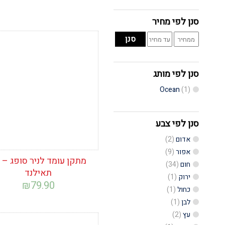
סנן לפי מחיר
מחיר
מחיר
סנן
הוסף לרשימת
מינימלי
מקסימלי
המשאלות
סנן לפי מותג
Ocean
(1)
סנן לפי צבע
אדום
(2)
אפור
(9)
מתקן עומד לניר סופג – 
חום
(34)
תאילנד
ירוק
(1)
₪
79.90
כחול
(1)
לבן
(1)
עץ
(2)