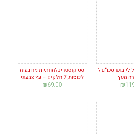
ימת
הוסף לרשימת
המשאלות
ל לייבוש סכו"ם \
סט קוסטרים\תחתיות מרובעות
ה מעץ
לכוסות, 7 חלקים – עץ צבעוני
₪
69.00
₪
11
ימת
הוסף לרשימת
המשאלות