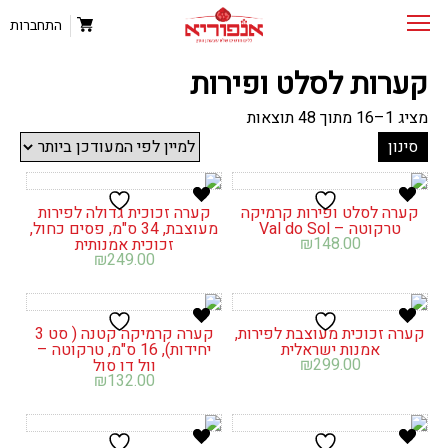
התחברות
קערות לסלט ופירות
ממוין
מציג 1–16 מתוך 48 תוצאות
לפי
סינון
הפריט
העדכני
ביותר
קערה לסלט ופירות קרמיקה
קערה זכוכית גדולה לפירות
טרקוטה – Val do Sol
מעוצבת, 34 ס"מ, פסים כחול,
₪
148.00
זכוכית אמנותית
₪
249.00
קערה זכוכית מעוצבת לפירות,
קערה קרמיקה קטנה ( סט 3
אמנות ישראלית
יחידות), 16 ס"מ, טרקוטה –
₪
299.00
וול דו סול
₪
132.00