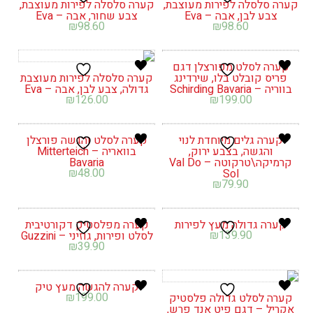
קערה סלסלה לפירות מעוצבת,
קערה סלסלה לפירות מעוצבת,
צבע לבן, אבה – Eva
צבע שחור, אבה – Eva
₪
98.60
₪
98.60
קערה לסלט מפורצלן דגם
פריס קובלט בלו, שירדינג
קערה סלסלה לפירות מעוצבת
בווריה – Schirding Bavaria
גדולה, צבע לבן, אבה – Eva
₪
126.00
₪
199.00
קערה גלים מיוחדת לנוי
קערה לסלט והגשה פורצלן
והגשה, בצבע ירוק,
בוואריה – Mitterteich
קרמיקה\טרקוטה – Val Do
Bavaria
₪
48.00
Sol
₪
79.90
קערה גדולה מעץ לפירות
קערה מפלסטיק דקורטיבית
₪
139.90
לסלט ופירות, גוזיני – Guzzini
₪
39.90
קערה להגשה מעץ טיק
₪
199.00
קערה לסלט גדולה פלסטיק
אקריל – דגם פיט אנד פרש,