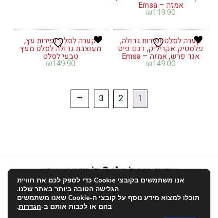
אמזה – Emsa
₪
119.90
קערה לסלט ופירות גדולה,
קערה לסלט ופירות עץ,
פלסטיק אקריליק, דגם פיט
מעוצבת גדולה לסלט מעץ
אנד פרש, אמזה – Emsa
טבעי לסלט
₪
149.90
₪
149.00
3
2
1
←
אנפוריא ישראל בע"מ © כל הזכויות שמורות
אנו משתמשים בקובצי Cookie כדי לספק לכם את חוויית
info@enforia.co.il
03-683-2022
הגלישה הטובה ביותר באתר שלנו.
תוכלו למצוא מידע נוסף על קובצי ה-Cookie שאנו משתמשים
אודות
תקנון ושאלות
הצהרת נגישות
החשבון שלי
בהם או לכבות אותם ב-
הגדרות
.
יצירת קשר
פרטיות