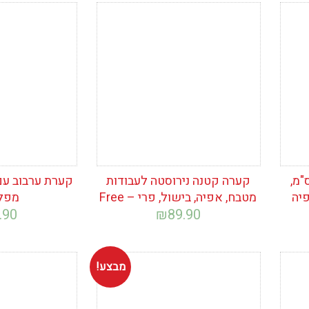
הוסף לרשימת
הוסף לרש
המשאלות
המשאלות
ירוסטה גדולה 35 ס"מ,
קערה קטנה נירוסטה לעבודות
קערת ערבוב עם 
יה
מטבח, אפיה, בישול, פרי – Free
מפל
.90
₪
89.90
מבצע!
הוסף לרשימת
הוסף לרש
המשאלות
המשאלות