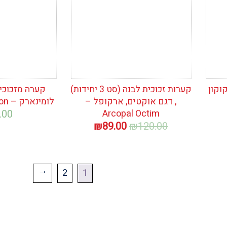
דגם קוקון
קערות זכוכית לבנה (סט 3 יחידות)
קערה מזכוכית
, דגם אוקטים, ארקופל –
לומינארק – Luminarc Trianon
.00
Arcopal Octim
המחיר
המחיר
₪
89.00
₪
120.00
המקורי
הנוכחי
היה:
הוא:
₪89.00.
₪120.00.
2
1
←