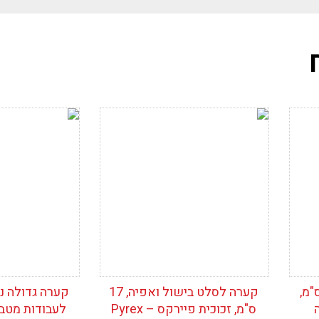
ין
ריט
כני
הוסף לרשימת
הוסף לרש
תר
המשאלות
המשאלות
ירוסטה לסלט 18 ס"מ,
קערה לסלט בישול ואפיה, 17
ס"מ, זכוכית פיירקס – Pyrex
לעבודות מטבח