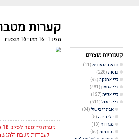
קערות מטבח
ממו
מציג 1–16 מתוך 18 תוצאות
לפי
הפ
העד
קטגוריות מוצרים
הוסף לרשימת
ביו
המשאלות
חדש באנפוריא
(11)
כוסות
(228)
כלי אחזקה
(92)
כלי אחסון
(381)
כלי אפיה
(157)
כלי בישול
(511)
אביזרי בישול
(34)
כלי מידה
(5)
מגרדות
(13)
קערה נ
מחבתות
(50)
לעבודות מטבח ולהגשה