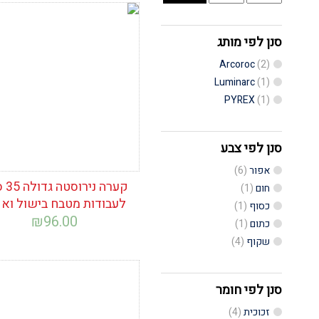
מינימלי
מקסימלי
הוסף לרשימת
המשאלות
סנן לפי מותג
Arcoroc
(2)
Luminarc
(1)
PYREX
(1)
סנן לפי צבע
אפור
(6)
קערה נ
חום
(1)
לעבודות מטבח בישול ואפ
כסוף
(1)
₪
96.00
כתום
(1)
שקוף
(4)
הוסף לרשימת
סנן לפי חומר
המשאלות
זכוכית
(4)