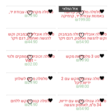
סלסלה מלבנית, קלועה
סלסלה מקרמיקה עבודת יד,
₪
79.90
באמנות עבודת יד, קרמיקה
₪
199.00
סלסלה אובלית גדולה מבמבוק
סלסלה אובלית מבמבוק וקש
וקש להגשה ואחסון, דגם ויקר
להגשה ואחסון, דגם ויקר
₪
44.90
₪
54.90
סט 3 סלסלאות מקש
סלסלה זכוכית לממתקים ולנוי
₪
99.90
– Viart
₪
32.00
סלסלה עצובית מקש עם 2
סלסלה מקש לשלחן
₪
29.90
ידיות ניקל
₪
98.00
סלסלה עגולה מקש עם ידיות,
סלסלה קטנה מקש ללחם
₪
24.90
34 ס"מ, לאחסון והגשה
₪
54.90