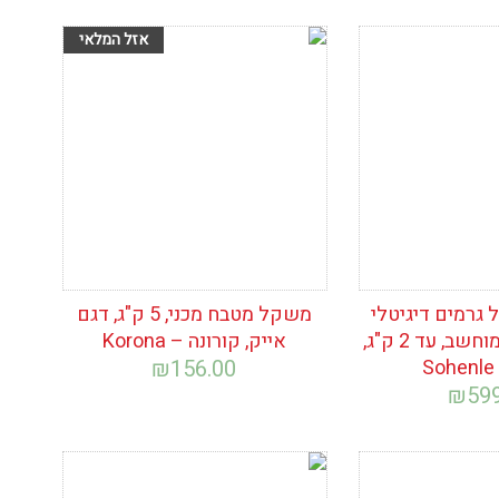
ימת
הוסף לרשימת
המשאלות
גרמים דיגיטלי
משקל מטבח מכני, 5 ק"ג, דגם
קטן קלוריות ממוחשב, עד 2 ק"ג,
אייק, קורונה – Korona
S
156.00
₪
₪
59
ימת
הוסף לרשימת