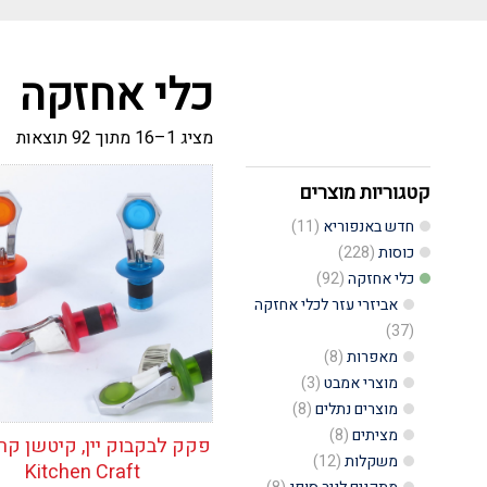
כלי אחזקה
ממו
מציג 1–16 מתוך 92 תוצאות
לפי
הפ
העד
קטגוריות מוצרים
הוסף לרשימת
ביו
המשאלות
חדש באנפוריא
(11)
כוסות
(228)
כלי אחזקה
(92)
אביזרי עזר לכלי אחזקה
(37)
מאפרות
(8)
מוצרי אמבט
(3)
מוצרים נתלים
(8)
מציתים
(8)
פקק לבקבוק יין, קיטשן קר
משקלות
(12)
Kitchen Craft