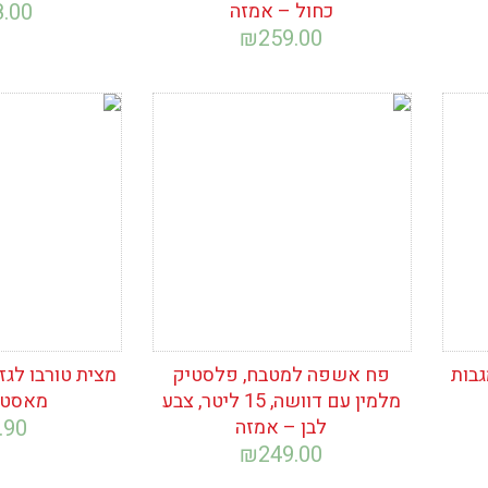
כחול – אמזה
8.00
₪
259.00
הוסף לרשימת
הוסף לרש
המשאלות
המשאלות
גבות
פח אשפה למטבח, פלסטיק
מצית טורבו לגז
מלמין עם דוושה, 15 ליטר, צבע
מאסטר
לבן – אמזה
.90
₪
249.00