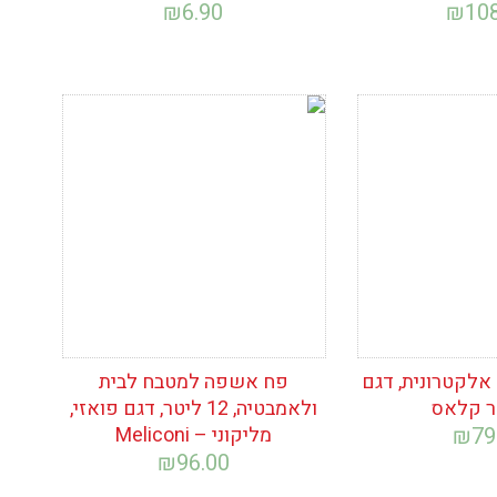
₪
6.90
₪
10
ימת
הוסף לרשימת
המשאלות
 אלקטרונית, דגם
פח אשפה למטבח לבית
 קלאס
ולאמבטיה, 12 ליטר, דגם פואזי,
79
₪
מליקוני – Meliconi
₪
96.00