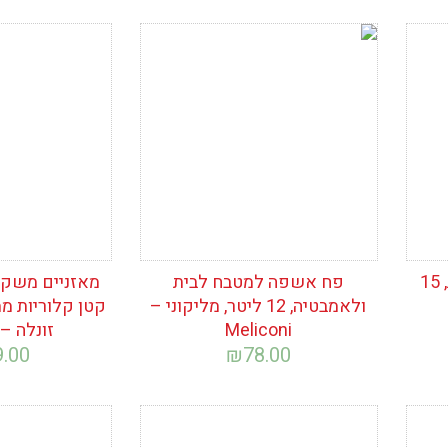
הוסף לרשימת
הוסף לרש
המשאלות
המשאלות
מאפרה לסיגריות מעוצבת, 15
פח אשפה למטבח לבית
מאזניים משקל 
ולאמבטיה, 12 ליטר, מליקוני –
Meliconi
זונלה – ohenle
9.00
₪
78.00
הוסף לרשימת
הוסף לרש