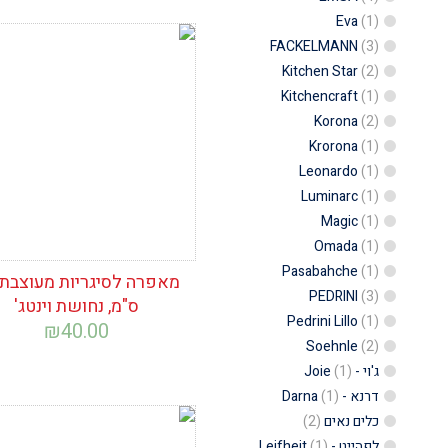
Eva
(1)
FACKELMANN
(3)
הוסף לרשימת
(2)
Kitchen Star
המשאלות
Kitchencraft
(1)
Korona
(2)
Krorona
(1)
Leonardo
(1)
Luminarc
(1)
Magic
(1)
Omada
(1)
Pasabahche
(1)
PEDRINI
(3)
ס"מ, נחושת וינטג'
Pedrini Lillo
(1)
₪
40.00
Soehnle
(2)
ג'וי - Joie
(1)
דרנא - Darna
(1)
כלים נאים
(2)
הוסף לרשימת
לפהייט - Leifheit
(1)