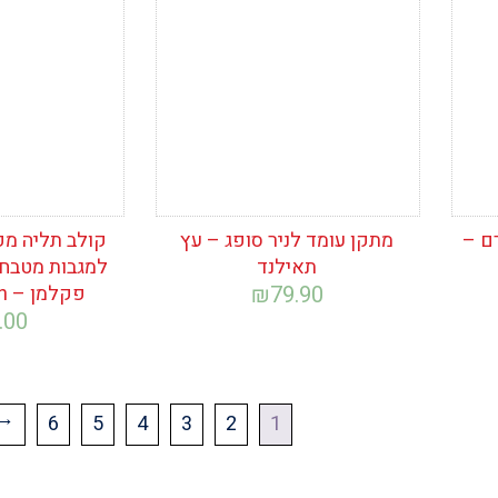
המשאלות
המשאלות
 דיגיטלי, 1 גרם –
מתקן עומד לניר סופג – עץ
קולב תליה מפ
תאילנד
79.90
₪
פקלמן – Fackelmann
.00
6
5
4
3
2
1
←