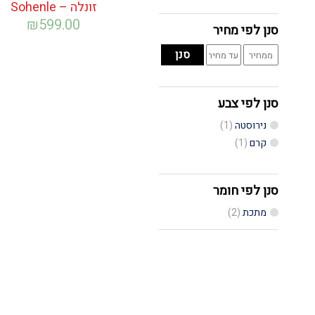
זונלה – Sohenle
₪
599.00
סנן לפי מחיר
מחיר
מחיר
סנן
מינימלי
מקסימלי
סנן לפי צבע
נירוסטה
(1)
קרם
(1)
סנן לפי חומר
מתכת
(2)