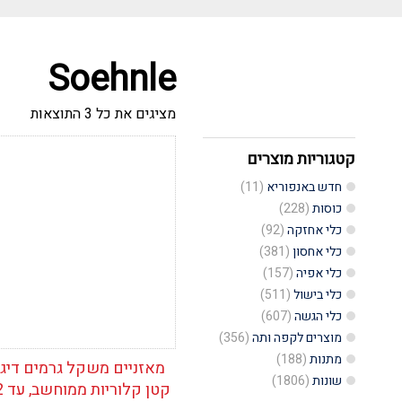
Soehnle
ממוין
מציגים את כל ⁦3⁩ התוצאות
לפי
הפריט
העדכנ
קטגוריות מוצרים
הוסף לרשימת
ביותר
המשאלות
חדש באנפוריא
(11)
כוסות
(228)
כלי אחזקה
(92)
כלי אחסון
(381)
כלי אפיה
(157)
כלי בישול
(511)
כלי הגשה
(607)
מוצרים לקפה ותה
(356)
מתנות
(188)
מאזניים משקל גרמים דיגי
שונות
(1806)