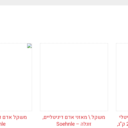
י
הוסף לרשימת
הוסף לרש
המשאלות
המשאלות
טלי
משקל \ מאזני אדם דיגיטליים,
משקל אדם דיג
קטן קלוריות ממוחשב, עד 2 ק"ג,
זונלה – Soehnle
nle