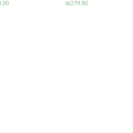
4.00
₪
279.90