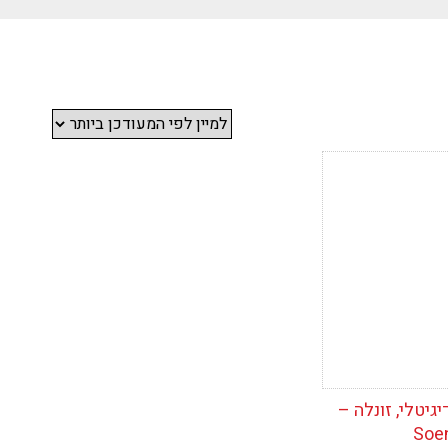
ימת
יטלי, זונלה –
Soe