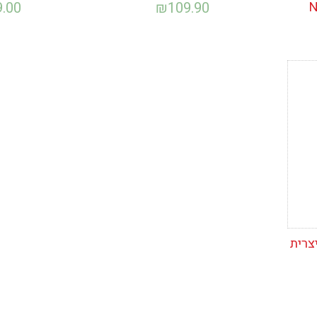
9.00
₪
109.90
צרית