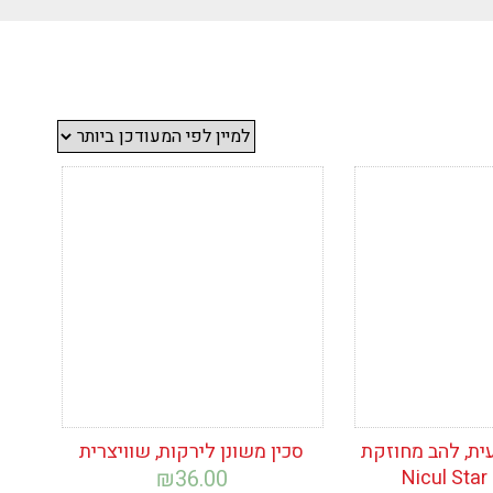
ימת
הוסף לרשימת
המשאלות
ית, להב מחוזקת
סכין משונן לירקות, שוויצרית
₪
36.00