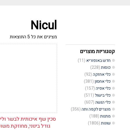
Nicul
ממוין
מציגים את כל ⁦5⁩ התוצאות
לפי
הפריט
העדכנ
קטגוריות מוצרים
הוסף לרשימת
ביותר
המשאלות
חדש באנפוריא
(11)
כוסות
(228)
כלי אחזקה
(92)
כלי אחסון
(381)
כלי אפיה
(157)
כלי בישול
(511)
כלי הגשה
(607)
מוצרים לקפה ותה
(356)
מתנות
(188)
סכין שף איכותית לבשר ולי
שונות
(1806)
גודל בינוני, מחוזקת משונ