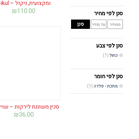
ומקצועית, ניקול – Nikul
₪
110.00
סנן לפי מחיר
מחיר
מחיר
סנן
מינימלי
מקסימלי
הוסף לרשימת
המשאלות
סנן לפי צבע
כחול
(1)
סנן לפי חומר
מתכת - פלדה
(1)
סכין משוננת לירקות – שויי
₪
36.00