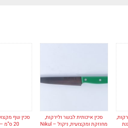
י
הוסף לרשימת
הוסף לרש
המשאלות
המשאלות
רקות,
סכין איכותית לבשר ולירקות,
סכין שף מקצוע
נת
מחוזקת ומקצועית, ניקול – Nikul
20 ס"מ – Nicul Star