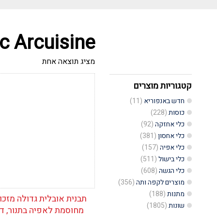
c Arcuisine
מציג תוצאה אחת
קטגוריות מוצרים
הוסף לרשימת
המשאלות
חדש באנפוריא
(11)
כוסות
(228)
כלי אחזקה
(92)
כלי אחסון
(381)
כלי אפיה
(157)
כלי בישול
(511)
כלי הגשה
(608)
מוצרים לקפה ותה
(356)
מתנות
(188)
תבנית אובלית גדולה מזכו
שונות
(1805)
מחוסמת לאפיה בתנור, ד