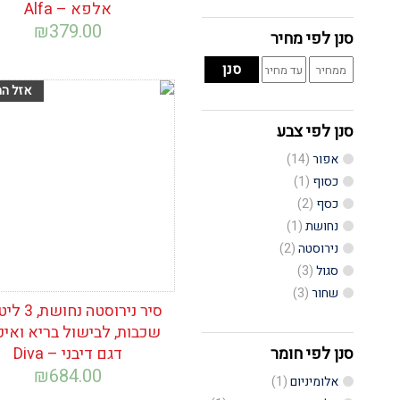
אלפא – Alfa
₪
379.00
סנן לפי מחיר
מחיר
מחיר
סנן
מינימלי
מקסימלי
הוסף לרשימת
המשאלות
סנן לפי צבע
אפור
(14)
כסוף
(1)
כסף
(2)
נחושת
(1)
נירוסטה
(2)
סגול
(3)
שחור
(3)
שכבות, לבישול בריא ואיכו
סנן לפי חומר
דגם דיבני – Diva
₪
684.00
אלומיניום
(1)