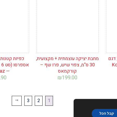
המשאלות
המשאלות
ה, דגם
מחבת יציקה עוצמתית + מקצועית,
כפיות קטנות 
30 ס"מ, צפוי שיש, פרו שף –
אס
קורקמאס
— Korkmaz
.90
₪
199.00
3
2
1
←
קבל הכל