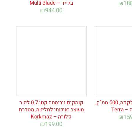
18
₪
בלייד – Multi Blade
₪
944.00
ימת
הוסף לרשימת
המשאלות
פינג'ן נירוסטה לקפה, 500 סמ"ק,
קומקום נירוסטה קטן 0.7 ליטר
Terra
מעוצב ואיכותי לחליטה, מסדרת
15
₪
פלורה – Korkmaz
₪
199.00