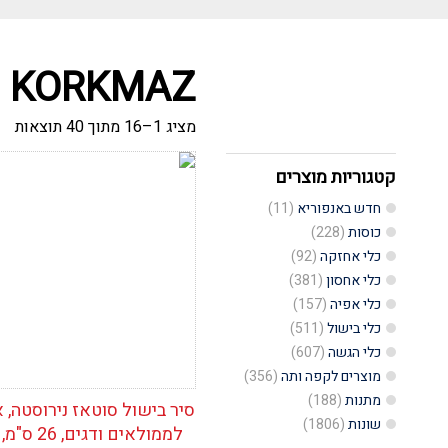
KORKMAZ
ממו
מציג 1–16 מתוך 40 תוצאות
לפי
הפ
העד
קטגוריות מוצרים
הוסף לרשימת
ביו
המשאלות
חדש באנפוריא
(11)
כוסות
(228)
כלי אחזקה
(92)
כלי אחסון
(381)
כלי אפיה
(157)
כלי בישול
(511)
כלי הגשה
(607)
מוצרים לקפה ותה
(356)
מתנות
(188)
סיר בישול סוטאז נירוסטה, א
שונות
(1806)
לממולאים ודגים,