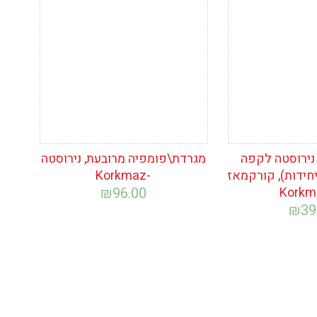
המשאלות
נירוסטה לקפה
מגרדת\פומפיה מרובעת, נירוסטה
פרסו (סט 6 יחידות), קורקמאז
-Korkmaz
₪
96.00
₪
39