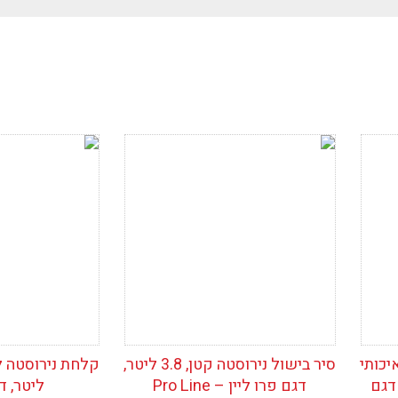
ין
ריט
כני
הוסף לרשימת
הוסף לרש
תר
המשאלות
המשאלות
יכותי
סיר בישול נירוסטה קטן, 3.8 ליטר,
 26 ס"מ, דגם
דגם פרו ליין – Pro Line
ליטר, ד