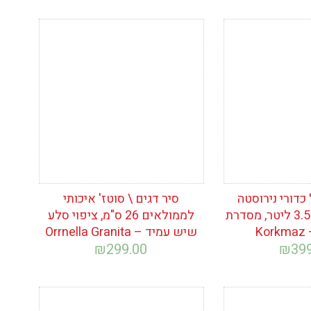
ימת
הוסף לרשימת
המשאלות
כדורי נירוסטה
סיר דגים \ סוטז' איכותי
מעוצב ואיכותי, 3.5 ליטר, מסדרת
לממולאים 26 ס"מ, ציפוי סלע
K
שיש עמיד – Orrnella Granita
₪
299.00
₪
39
ימת
הוסף לרשימת