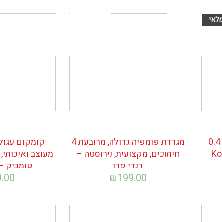
הוסף לרשימת
הוסף לרש
המשאלות
המשאלות
פינג'ן נירוסטה לקפה, חצי 0.4
מגרדת פומפיה גדולה, מרובעת 4
קומקום עגול 
חיתוכים, מקצועית, נירוסטה –
רנדי פרו
טומביק – orkmaz
9.00
₪
199.00
הוסף לרשימת
הוסף לרש