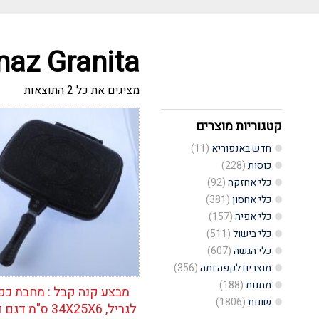
az Granita
ממוין
מציגים את כל ⁦2⁩ התוצאות
לפי
הפריט
העדכנ
קטגוריות מוצרים
הוסף לרשימת
ביותר
המשאלות
חדש באנפוריא
(11)
כוסות
(228)
כלי אחזקה
(92)
כלי אחסון
(381)
כלי אפיה
(157)
כלי בישול
(511)
כלי הגשה
(607)
מוצרים לקפה ותה
(356)
מתנות
(188)
מבצע קנה קבל : מחבת כפ
שונות
(1806)
לגריל, 34X25X6 ס"מ דגם דופלו