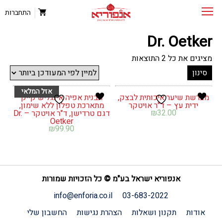
התחברות
Dr. Oetker
ממוין
מציגים את כל ⁦2⁩ התוצאות
לפי
סינון
הפריט
העדכני
ביותר
מברשת שיער איכותית לבצק,
תבנית אפיה אינגליש קייק
ידית עץ – ד"ר אויטקר
מתארכת טפלון ללא שימון,
₪
32.00
דגם טרדישן, ד"ר אויטקר – Dr.
Oetker
₪
99.90
אנפוריא ישראל בע"מ © כל הזכויות שמורות
info@enforia.co.il
03-683-2022
אודות
תקנון ושאלות
הצהרת נגישות
החשבון שלי